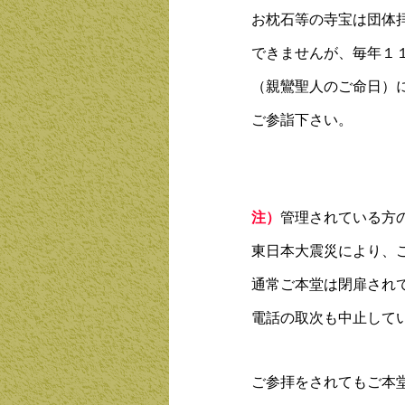
お枕石等の寺宝は団体
できませんが、毎年１
（親鸞聖人のご命日）
ご参詣下さい。
～枕石寺
注）
管理されている方
東日本大震災により、
通常ご本堂は閉扉され
電話の取次も中止して
ご参拝をされてもご本