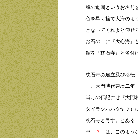
釋の道圓というお名前
心を早く捨て大海のよ
となってくれよと仰せ
お石の上に『大心海』
館を『枕石寺』と名付
枕石寺の建立及び移転
一、大門時代建暦二年
当寺の伝記には『大門
ダイラシホハタヤツ）
枕石寺と号す。とある
※
？
は、このよう