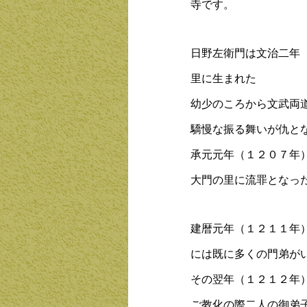
寺です。
日野左衛門は文治二年
里に生まれた
幼少のころから文武両
驕慢な振る舞いが仇と
承元元年（１２０７年
大門の里に流罪となっ
建暦元年（１２１１年
には既に多くの門弟が
その翌年（１２１２年
ご教化の際二人の御弟