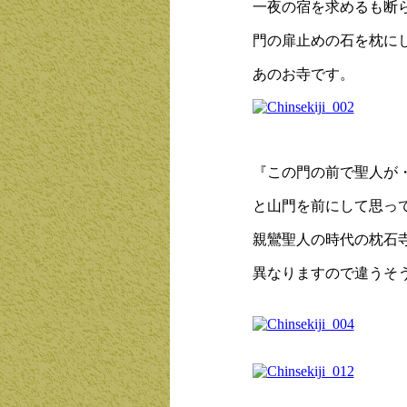
一夜の宿を求めるも断
門の扉止めの石を枕に
あのお寺です。
枕石寺
『この門の前で聖人が
と山門を前にして思っ
親鸞聖人の時代の枕石
異なりますので違うそ
枕石寺