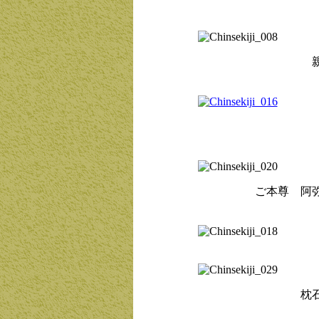
親鸞聖
お
ご本尊 阿弥陀
枕石寺ご