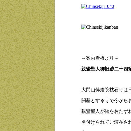
枕石寺
案内
～案内看板より～
親鸞聖人御旧跡二十四
大門山傅燈院枕石寺は
開基とする寺で今から
親鸞聖人が館をおたず
名付けられてご滞在さ